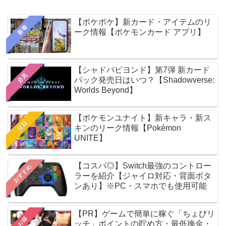
【ポケポケ】新カード・アイテムのリ
新着
ーク情報【ポケモンカード アプリ】
【シャドバビヨンド】第7弾 新カード
必見
パック発売日はいつ？【Shadowverse:
Worlds Beyond】
【ポケモンユナイト】新キャラ・新ス
注目
キンのリーク情報【Pokémon
UNITE】
【コスパ◎】Switch最強のコントロー
おすすめ
ラーを紹介【ジャイロ対応・背面ボタ
ンあり】※PC・スマホでも使用可能
【PR】ゲームで簡単に稼ぐ「ちょびリ
お得
ッチ」ポイントの貯め方・最低換金・