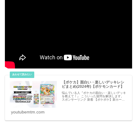
【ポケカ】面白い・楽しいデッキレシ
ピまとめ(2024年)【ポケモンカード】
悩んでいる人『ポケカの面白い・楽しいデッキ
を教えて！』 こういった疑問を解決します。
スポンサーリンク 新着 【ポケポケ】新カー
ド・アイテムのリーク情報【ポケモンカード ア
プリ】 必見 【シャドバビヨンド】第7弾 新カ
ー
youtubemtm.com