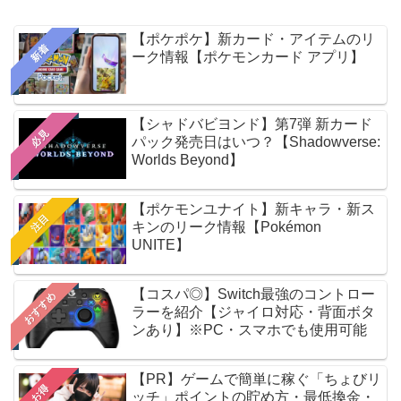
【ポケポケ】新カード・アイテムのリ
新着
ーク情報【ポケモンカード アプリ】
【シャドバビヨンド】第7弾 新カード
必見
パック発売日はいつ？【Shadowverse:
Worlds Beyond】
【ポケモンユナイト】新キャラ・新ス
注目
キンのリーク情報【Pokémon
UNITE】
【コスパ◎】Switch最強のコントロー
おすすめ
ラーを紹介【ジャイロ対応・背面ボタ
ンあり】※PC・スマホでも使用可能
【PR】ゲームで簡単に稼ぐ「ちょびリ
お得
ッチ」ポイントの貯め方・最低換金・