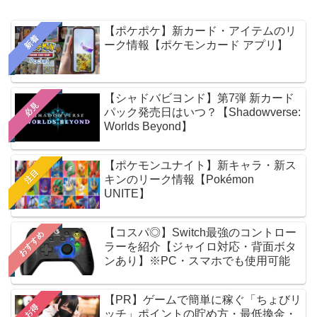
【ポケポケ】新カード・アイテムのリ
新着
ーク情報【ポケモンカード アプリ】
【シャドバビヨンド】第7弾 新カード
必見
パック発売日はいつ？【Shadowverse:
Worlds Beyond】
【ポケモンユナイト】新キャラ・新ス
注目
キンのリーク情報【Pokémon
UNITE】
【コスパ◎】Switch最強のコントロー
おすすめ
ラーを紹介【ジャイロ対応・背面ボタ
ンあり】※PC・スマホでも使用可能
【PR】ゲームで簡単に稼ぐ「ちょびリ
お得
ッチ」ポイントの貯め方・最低換金・