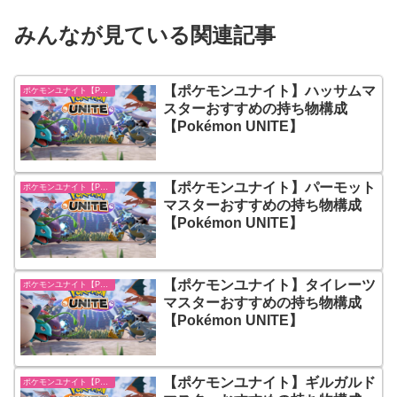
みんなが見ている関連記事
【ポケモンユナイト】ハッサムマ
ポケモンユナイト【Pokémon UNITE】
スターおすすめの持ち物構成
【Pokémon UNITE】
【ポケモンユナイト】パーモット
ポケモンユナイト【Pokémon UNITE】
マスターおすすめの持ち物構成
【Pokémon UNITE】
【ポケモンユナイト】タイレーツ
ポケモンユナイト【Pokémon UNITE】
マスターおすすめの持ち物構成
【Pokémon UNITE】
【ポケモンユナイト】ギルガルド
ポケモンユナイト【Pokémon UNITE】