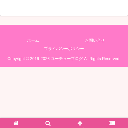
ホーム
お問い合せ
プライバシーポリシー
Copyright © 2019-2026 ユーチューブログ All Rights Reserved.