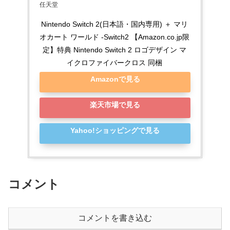
任天堂
Nintendo Switch 2(日本語・国内専用) ＋ マリ
オカート ワールド -Switch2 【Amazon.co.jp限
定】特典 Nintendo Switch 2 ロゴデザイン マ
イクロファイバークロス 同梱
Amazonで見る
楽天市場で見る
Yahoo!ショッピングで見る
コメント
コメントを書き込む