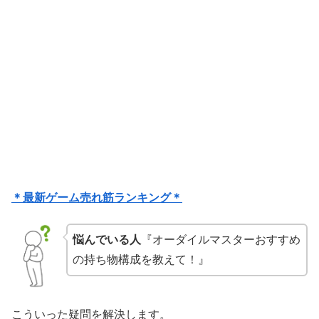
＊最新ゲーム売れ筋ランキング＊
悩んでいる人
『オーダイルマスターおすすめ
の持ち物構成を教えて！』
こういった疑問を解決します。