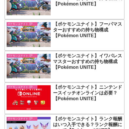
【Pokémon UNITE】
【ポケモンユナイト】フーパマス
ポケモンユナイト【Pokémon UNITE】
ターおすすめの持ち物構成
【Pokémon UNITE】
【ポケモンユナイト】イワパレス
ポケモンユナイト【Pokémon UNITE】
マスターおすすめの持ち物構成
【Pokémon UNITE】
【ポケモンユナイト】ニンテンド
ポケモンユナイト【Pokémon UNITE】
ースイッチオンラインは必要？
【Pokémon UNITE】
【ポケモンユナイト】ランク報酬
ポケモンユナイト【Pokémon UNITE】
はいつ入手できる？ランク報酬に