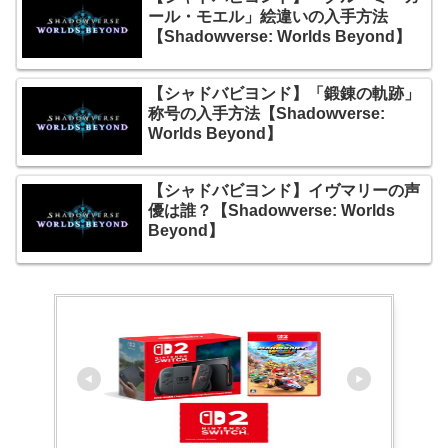
ール・モエル」絵違いの入手方法
【Shadowverse: Worlds Beyond】
【シャドバビヨンド】「鍛錬の軌跡」
称号の入手方法【Shadowverse:
Worlds Beyond】
【シャドバビヨンド】イヴマリーの声
優は誰？【Shadowverse: Worlds
Beyond】