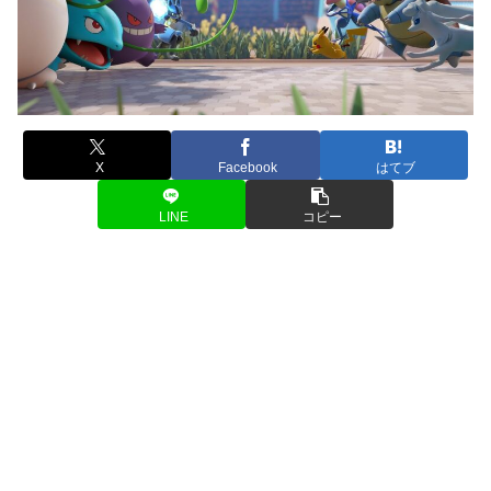
X
Facebook
はてブ
LINE
コピー