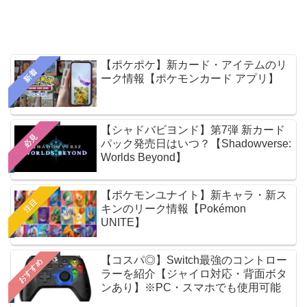
【ポケポケ】新カード・アイテムのリ
新着
ーク情報【ポケモンカード アプリ】
【シャドバビヨンド】第7弾 新カード
必見
パック発売日はいつ？【Shadowverse:
Worlds Beyond】
【ポケモンユナイト】新キャラ・新ス
注目
キンのリーク情報【Pokémon
UNITE】
【コスパ◎】Switch最強のコントロー
おすすめ
ラーを紹介【ジャイロ対応・背面ボタ
ンあり】※PC・スマホでも使用可能