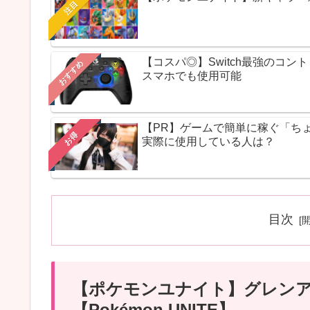
注目
【コスパ◎】Switch最強のコ
おすすめ
スマホでも使用可能
【PR】ゲームで簡単に稼ぐ「ち
お得
実際に使用している人は？
目次
【ポケモンユナイト】グレン
【Pokémon UNITE】