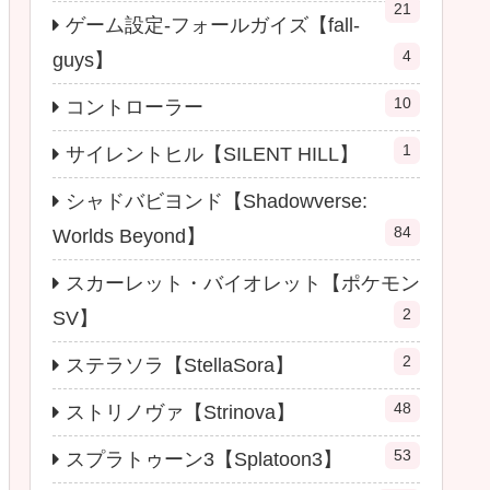
21
ゲーム設定-フォールガイズ【fall-
4
guys】
10
コントローラー
1
サイレントヒル【SILENT HILL】
シャドバビヨンド【Shadowverse:
84
Worlds Beyond】
スカーレット・バイオレット【ポケモン
2
SV】
2
ステラソラ【StellaSora】
48
ストリノヴァ【Strinova】
53
スプラトゥーン3【Splatoon3】