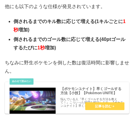
他にも以下のような仕様が発見されています。
倒されるまでのキル数に応じて増える(1キルごとに
1
秒
増加)
倒されるまでのゴール数に応じて増える(40ptゴール
するたびに
1秒
増加)
ちなみに野生ポケモンを倒した数は復活時間に影響しませ
ん。
【ポケモンユナイト】早くゴールする
方法【小技】【Pokémon UNITE】
悩んでいる人『早くゴールする方法を教え
て！』こういった疑問を解決します。【ポケモ
ンユナイト】早くゴールする方法【小技】
【Pokémon UNITE】早くゴールする方法【小
技】ポケモンユナイトではゴールエリアに複数
のチームメイトが集まると、ゴ...