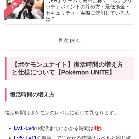
【PR】ゲームで簡単に稼ぐ「ちょびリ
お得
ッチ」ポイントの貯め方・最低換金・
セキュリティ・実際に使用している人
は？
目次
【ポケモンユナイト】復活時間の増え方
と仕様について【Pokémon UNITE】
復活時間の増え方
復活時間はポケモンのレベルに応じて異なります。
Lv1
~
Lv4
の復活までにかかる時間は
4秒
Lv5
~
Lv11
の復活までにかかる時間はレベルと同じ値