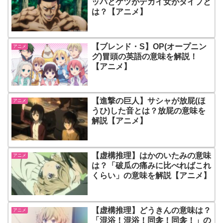
ッパとケツがデカイ女がタイプと
は？【アニメ】
【ブレンド・S】OP(オープニン
アニメ
グ)冒頭の英語の意味を解説！
【アニメ】
【進撃の巨人】サシャが放屁(ほ
アニメ
うひ)した音とは？放屁の意味を
解説【アニメ】
【虚構推理】はかのいたみの意味
アニメ
は？「破瓜の痛みに比べればこれ
くらい」の意味を解説【アニメ】
【虚構推理】どうきんの意味は？
アニメ
「混浴！混浴！同衾！同衾！」の