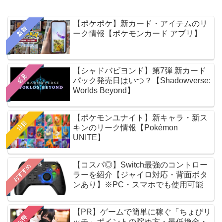
【ポケポケ】新カード・アイテムのリ
新着
ーク情報【ポケモンカード アプリ】
【シャドバビヨンド】第7弾 新カード
必見
パック発売日はいつ？【Shadowverse:
Worlds Beyond】
【ポケモンユナイト】新キャラ・新ス
注目
キンのリーク情報【Pokémon
UNITE】
【コスパ◎】Switch最強のコントロー
おすすめ
ラーを紹介【ジャイロ対応・背面ボタ
ンあり】※PC・スマホでも使用可能
【PR】ゲームで簡単に稼ぐ「ちょびリ
お得
ッチ」ポイントの貯め方・最低換金・