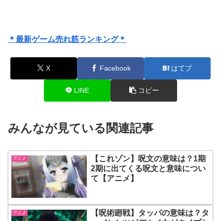
＊最新ゲーム売れ筋ランキング＊
X
Facebook
はてブ
LINE
コピー
みんなが見ている関連記事
【これゾン】呪文の意味は？1期
アニメ
2期に出てくる呪文と意味につい
て【アニメ】
【呪術廻戦】タッパの意味は？タ
アニメ