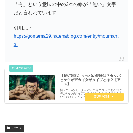
「有」という意味の中の2本の線が「無い」文字
だと言われています。
引用元：
https://gontama29.hatenablog.com/entry/moumant
ai
【呪術廻戦】タッパの意味は？タッパ
とケツがデカイ女がタイプとは？【ア
ニメ】
悩んでいる人『タッパって何？タッパとケツが
デカい女がタイプとは？どんな女の子のことを
いうの？』こういった疑問を解決します。【呪
術廻戦】タッパの意味は？タッパとケツがデカ
イ女がタイプとは？【アニメ】タッパの意味タ
ッパとは高さを元々表す建築用語...
アニメ