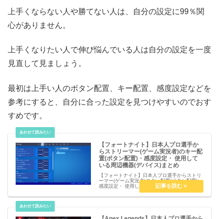
上手くならない人や勝てない人は、自分の設定に99％関
心がありません。
上手くなりたい人で伸び悩んでいる人は自分の設定を一度
見直して見ましょう。
最初は上手い人のボタン配置、キー配置、感度設定などを
参考にすると、自分に合った設定を見つけやすいのでおす
すめです。
【フォートナイト】日本人プロ選手か
らストリーマー(ゲーム実況者)のキー配
置(ボタン配置)・感度設定・ 使用して
いる周辺機器(デバイス)まとめ
【フォートナイト】日本人プロ選手からストリ
ーマー(ゲーム実況者)のキー配置(ボタン配置)・
感度設定・ 使用している周辺機器(デバイス)ま
とめCrazyRaccoon(クレイジーラクーン) うゅ
りる（CR.UyuRiru） とっぴー（CR.T...
【Apex Legends】日本人プロ選手から