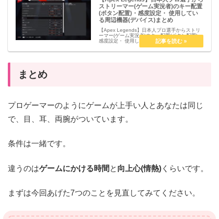
ストリーマー(ゲーム実況者)のキー配置
(ボタン配置)・感度設定・ 使用してい
る周辺機器(デバイス)まとめ
【Apex Legends】日本人プロ選手からストリ
ーマー(ゲーム実況者)のキー配置(ボタン配置)・
感度設定・ 使用している周辺機器(デバイス)ま
とめSwitch Swich版日本最速プレデター やじゅ
きっす Switch版ソロプレデター ...
まとめ
プロゲーマーのようにゲームが上手い人とあなたは同じ
で、目、耳、両腕がついています。
条件は一緒です。
違うのは
ゲームにかける時間
と
向上心(情熱)
くらいです。
まずは今回あげた7つのことを見直してみてください。