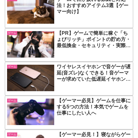
法！おすすめアイテム3選【ゲー
マー向け】
【PR】ゲームで簡単に稼ぐ「ち
ゲーム
ょびリッチ」ポイントの貯め方・
最低換金・セキュリティ・実際に
使用している人は？
ワイヤレスイヤホンで音ゲーが遅
ゲーム
延(音ズレ)なくできる！音ゲーマ
ーが求めていた低遅延イヤホンの
凄いところ
【ゲーマー必見】ゲームを仕事に
ゲーム
する5つの方法！本気でゲームを
仕事にしたい人へ
【ゲーマー必見！】寝ながらゲー
ゲーム