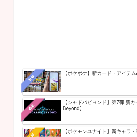
【ポケポケ】新カード・アイテム
新着
【シャドバビヨンド】第7弾 新カードパ
必見
Beyond】
【ポケモンユナイト】新キャラ・新ス
注目