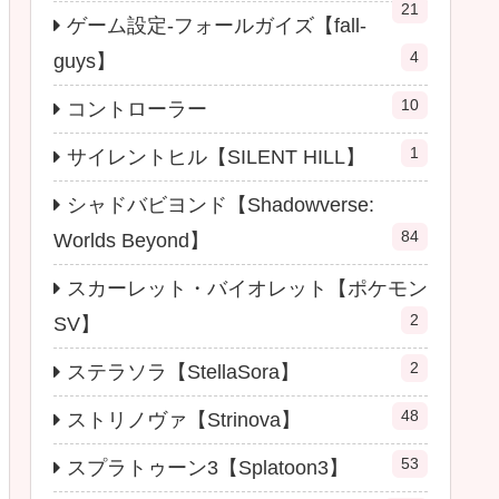
21
ゲーム設定-フォールガイズ【fall-
4
guys】
10
コントローラー
1
サイレントヒル【SILENT HILL】
シャドバビヨンド【Shadowverse:
84
Worlds Beyond】
スカーレット・バイオレット【ポケモン
2
SV】
2
ステラソラ【StellaSora】
48
ストリノヴァ【Strinova】
53
スプラトゥーン3【Splatoon3】