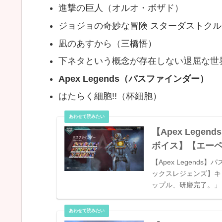
進撃の巨人（オルオ・ボザド）
ジョジョの奇妙な冒険 スターダストク
凪のあすから（三橋悟）
下ネタという概念が存在しない退屈な世
Apex Legends（パスファインダー）
はたらく細胞!!（杯細胞）
【Apex Leg
ボイス】【エー
【Apex Legen
ックスレジェンズ】キ
ップル、研磨完了。」
よ。」「必ず勝っ...