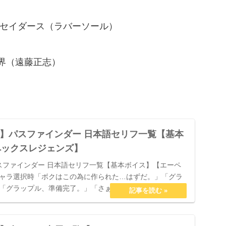
ルセイダース（ラバーソール）
界（遠藤正志）
ends】パスファインダー 日本語セリフ一覧【基本
ペックスレジェンズ】
ds】パスファインダー 日本語セリフ一覧【基本ボイス】【エーペ
ャラ選択時「ボクはこの為に作られた…はずだ。」「グラ
「グラップル、準備完了。」「さぁ行こう、絶対勝つ