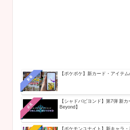
【ポケポケ】新カード・アイテム
新着
【シャドバビヨンド】第7弾 新カードパ
必見
Beyond】
【ポケモンユナイト】新キャラ・新ス