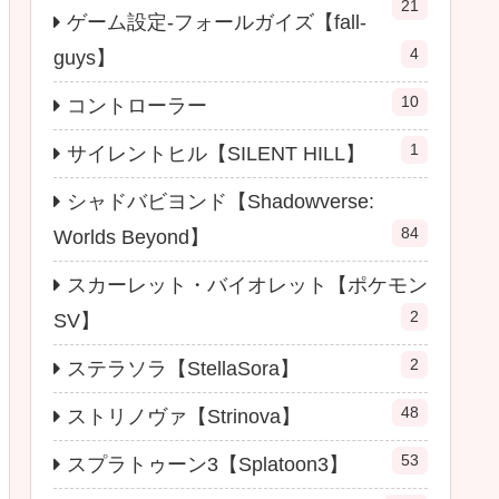
21
ゲーム設定-フォールガイズ【fall-
4
guys】
10
コントローラー
1
サイレントヒル【SILENT HILL】
シャドバビヨンド【Shadowverse:
84
Worlds Beyond】
スカーレット・バイオレット【ポケモン
2
SV】
2
ステラソラ【StellaSora】
48
ストリノヴァ【Strinova】
53
スプラトゥーン3【Splatoon3】