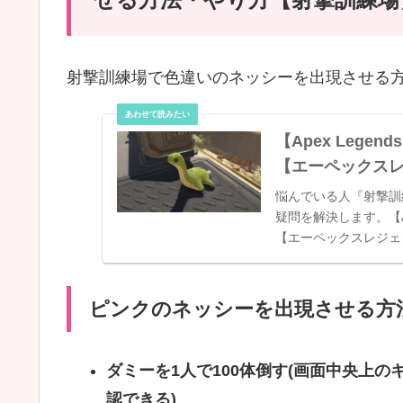
射撃訓練場で色違いのネッシーを出現させる
【Apex Lege
【エーペックス
悩んでいる人『射撃訓
疑問を解決します。【Ap
【エーペックスレジェンズ
ピンクのネッシーを出現させる方
ダミーを1人で100体倒す(画面中央上
認できる)