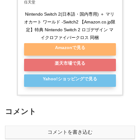
任天堂
Nintendo Switch 2(日本語・国内専用) ＋ マリ
オカート ワールド -Switch2 【Amazon.co.jp限
定】特典 Nintendo Switch 2 ロゴデザイン マ
イクロファイバークロス 同梱
Amazonで見る
楽天市場で見る
Yahoo!ショッピングで見る
コメント
コメントを書き込む