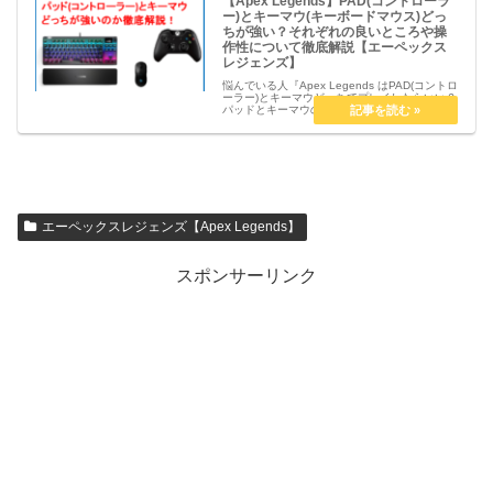
【Apex Legends】PAD(コントローラ
ー)とキーマウ(キーボードマウス)どっ
ちが強い？それぞれの良いところや操
作性について徹底解説【エーペックス
レジェンズ】
悩んでいる人『Apex Legends はPAD(コントロ
ーラー)とキーマウどっちでプレイしたらいい？
パッドとキーマウの違いを教えてほしい！どっ
ちの方が上手くなれる？』こういった疑問を解
決します。【Apex Legends】PAD(コントロ...
エーペックスレジェンズ【Apex Legends】
スポンサーリンク