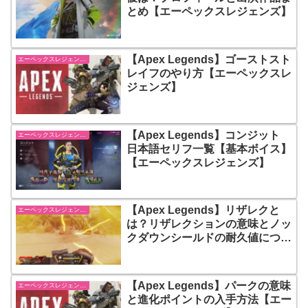
とめ【エーペックスレジェンズ】
【Apex Legends】ゴーストスト
エーペックスレジェンズ【Apex Legends】
レイフのやり方【エーペックスレ
ジェンズ】
【Apex Legends】コンジット
エーペックスレジェンズ【Apex Legends】
日本語セリフ一覧【基本ボイス】
【エーペックスレジェンズ】
【Apex Legends】リザレクと
エーペックスレジェンズ【Apex Legends】
は？リザレクションの意味とノッ
クダウンシールドの耐久値につい
て【エーペックスレジェンズ】
【Apex Legends】パークの意味
エーペックスレジェンズ【Apex Legends】
と進化ポイントの入手方法【エー