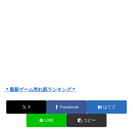
＊最新ゲーム売れ筋ランキング＊
X
Facebook
はてブ
LINE
コピー