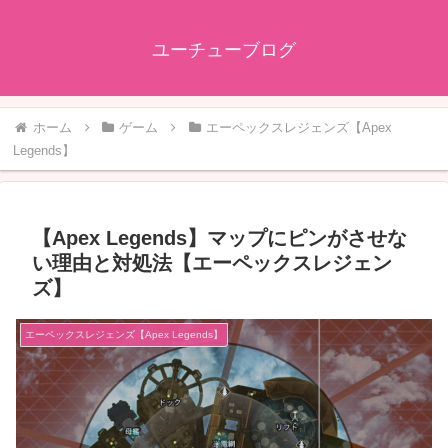
ユーチューブログ
ホーム
ゲーム
エーペックスレジェンズ【Apex
Legends】
【Apex Legends】マップにピンがさせな
い理由と対処法【エーペックスレジェン
ズ】
エーペックスレジェンズ【Apex Legends】