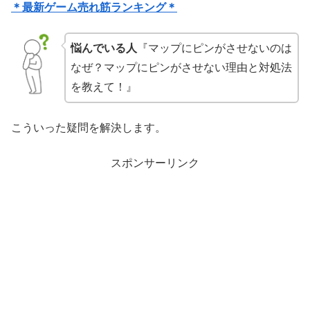
＊最新ゲーム売れ筋ランキング＊
悩んでいる人
『マップにピンがさせないのは
なぜ？マップにピンがさせない理由と対処法
を教えて！』
こういった疑問を解決します。
スポンサーリンク