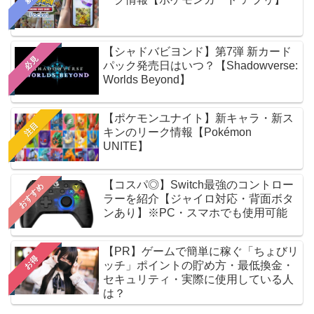
【シャドバビヨンド】第7弾 新カード
必見
パック発売日はいつ？【Shadowverse:
Worlds Beyond】
【ポケモンユナイト】新キャラ・新ス
注目
キンのリーク情報【Pokémon
UNITE】
【コスパ◎】Switch最強のコントロー
おすすめ
ラーを紹介【ジャイロ対応・背面ボタ
ンあり】※PC・スマホでも使用可能
【PR】ゲームで簡単に稼ぐ「ちょびリ
お得
ッチ」ポイントの貯め方・最低換金・
セキュリティ・実際に使用している人
は？