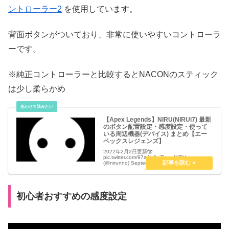
ントローラー2
を使用しています。
背面ボタンがついており、非常に使いやすいコントローラ
ーです。
※純正コントローラーと比較するとNACONのスティック
は少し柔らかめ
【Apex Legends】NIRU(NIRUi7) 最新
のボタン配置設定・感度設定・使って
いる周辺機器(デバイス) まとめ【エー
ペックスレジェンズ】
2022年2月2日更新🤠
pic.twitter.com/97aAh0aiRo— NIRU
(@nirunno) September 24, 2021【Apex
Legends】NIRU(NIRUi7) 最新のボタン配置設
定・感度設定・使っ...
初心者おすすめの感度設定