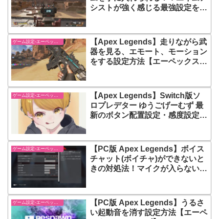
シストが強く感じる最強設定を紹
介【エーペックスレジェンズ】
【Apex Legends】走りながら武
ゲーム設定-エーペックスレジェンズ【apex-legends】
器を見る、エモート、モーション
をする設定方法【エーペックスレ
ジェンズ】
【Apex Legends】Switch版ソ
ゲーム設定-エーペックスレジェンズ【apex-legends】
ロプレデター ゆうごげーむず 最
新のボタン配置設定・感度設定・
使っている周辺機器(デバイス) ま
とめ【エーペックスレジェンズ】
【PC版 Apex Legends】ボイス
ゲーム設定-エーペックスレジェンズ【apex-legends】
チャット(ボイチャ)ができないと
きの対処法！マイクが入らないと
きはゲーム内設定を見直そう
【PC版 Apex Legends】うるさ
ゲーム設定-エーペックスレジェンズ【apex-legends】
い起動音を消す設定方法【エーペ