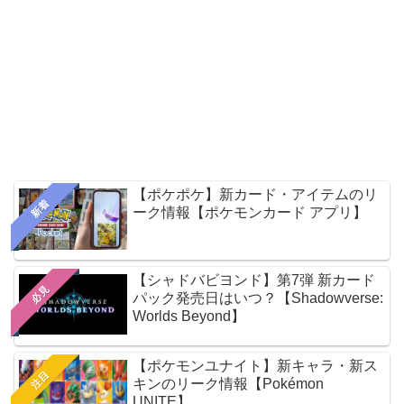
【ポケポケ】新カード・アイテムのリ
新着
ーク情報【ポケモンカード アプリ】
【シャドバビヨンド】第7弾 新カード
必見
パック発売日はいつ？【Shadowverse:
Worlds Beyond】
【ポケモンユナイト】新キャラ・新ス
注目
キンのリーク情報【Pokémon
UNITE】