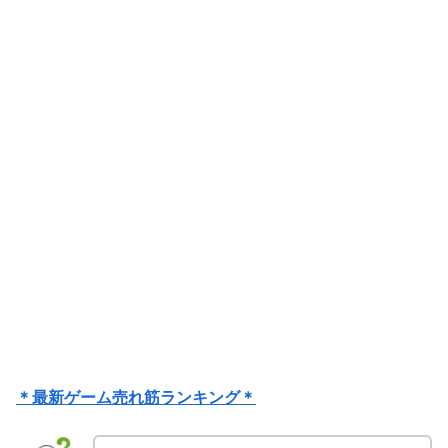
＊最新ゲーム売れ筋ランキング＊