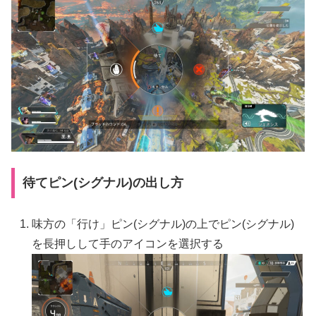
待てピン(シグナル)の出し方
味方の「行け」ピン(シグナル)の上でピン(シグナル)
を長押しして手のアイコンを選択する