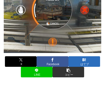
X
Facebook
はてブ
LINE
コピー