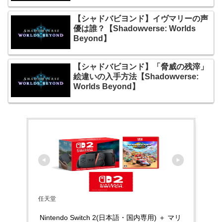
【シャドバビヨンド】イヴマリーの声
優は誰？【Shadowverse: Worlds
Beyond】
【シャドバビヨンド】「脅威の残滓」
絵違いの入手方法【Shadowverse:
Worlds Beyond】
任天堂
Nintendo Switch 2(日本語・国内専用) ＋ マリ