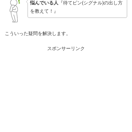
悩んでいる人
『待てピン(シグナル)の出し方
を教えて！』
こういった疑問を解決します。
スポンサーリンク