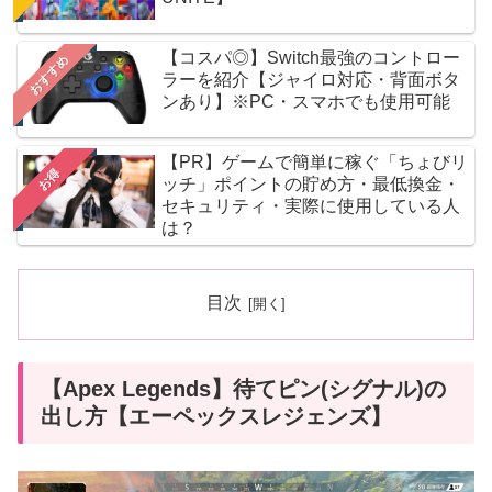
【コスパ◎】Switch最強のコントロー
おすすめ
ラーを紹介【ジャイロ対応・背面ボタ
ンあり】※PC・スマホでも使用可能
【PR】ゲームで簡単に稼ぐ「ちょびリ
お得
ッチ」ポイントの貯め方・最低換金・
セキュリティ・実際に使用している人
は？
目次
【Apex Legends】待てピン(シグナル)の
出し方【エーペックスレジェンズ】