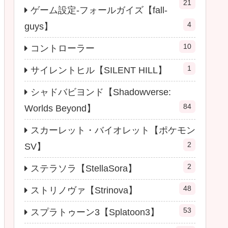
21
ゲーム設定-フォールガイズ【fall-
4
guys】
10
コントローラー
1
サイレントヒル【SILENT HILL】
シャドバビヨンド【Shadowverse:
84
Worlds Beyond】
スカーレット・バイオレット【ポケモン
2
SV】
2
ステラソラ【StellaSora】
48
ストリノヴァ【Strinova】
53
スプラトゥーン3【Splatoon3】