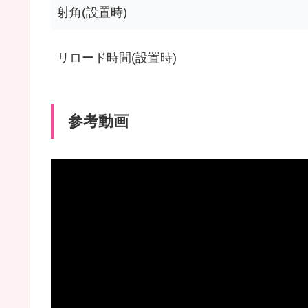
射角(設置時)
リロード時間(設置時)
参考動画