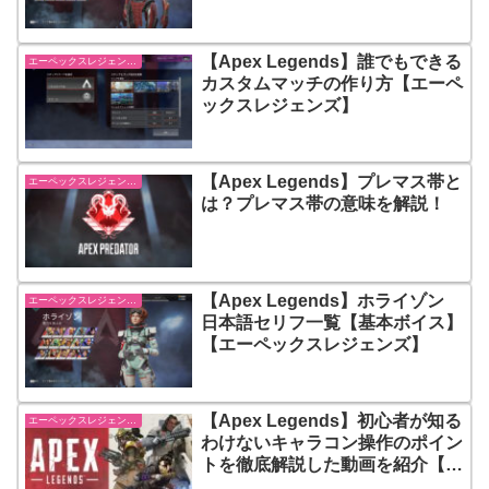
【Apex Legends】誰でもできる
エーペックスレジェンズ【Apex Legends】
カスタムマッチの作り方【エーペ
ックスレジェンズ】
【Apex Legends】プレマス帯と
エーペックスレジェンズ【Apex Legends】
は？プレマス帯の意味を解説！
【Apex Legends】ホライゾン
エーペックスレジェンズ【Apex Legends】
日本語セリフ一覧【基本ボイス】
【エーペックスレジェンズ】
【Apex Legends】初心者が知る
エーペックスレジェンズ【Apex Legends】
わけないキャラコン操作のポイン
トを徹底解説した動画を紹介【エ
ーペックスレジェンズ】