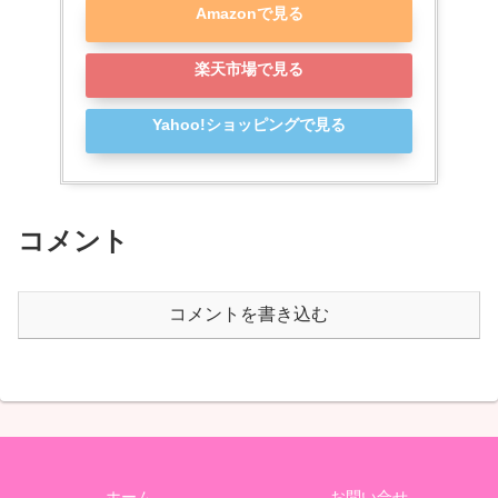
Amazonで見る
楽天市場で見る
Yahoo!ショッピングで見る
コメント
コメントを書き込む
ホーム
お問い合せ