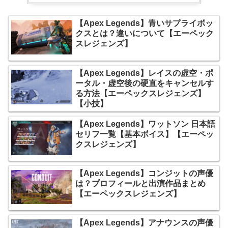
【Apex Legends】青いサプライボッ
クスとは？違いについて【エーペック
スレジェンズ】
【Apex Legends】レイスの虚空・ポ
ータル・虚空後の硬直をキャンセルす
る方法【エーペックスレジェンズ】
【小技】
【Apex Legends】ワットソン 日本語
セリフ一覧【基本ボイス】【エーペッ
クスレジェンズ】
【Apex Legends】コンジットの声優
は？プロフィールと出演作品まとめ
【エーペックスレジェンズ】
【Apex Legends】アナウンスの声優