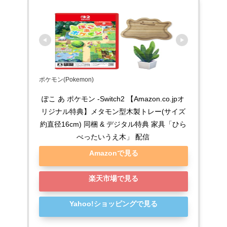
ポケモン(Pokemon)
ぽこ あ ポケモン -Switch2 【Amazon.co.jpオ
リジナル特典】メタモン型木製トレー(サイズ
約直径16cm) 同梱 & デジタル特典 家具「ひら
べったいうえ木」 配信
Amazonで見る
楽天市場で見る
Yahoo!ショッピングで見る