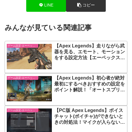
LINE
コピー
みんなが見ている関連記事
【Apex Legends】走りながら武
ゲーム設定-エーペックスレジェンズ【apex-legends】
器を見る、エモート、モーション
をする設定方法【エーペックスレ
ジェンズ】
【Apex Legends】初心者が絶対
ゲーム設定-エーペックスレジェンズ【apex-legends】
最初にするべきおすすめの設定を
ポイント解説！「オートスプリン
ト」「ボタン配置」「視界」など
【エーペックスレジェンズ】
【PC版 Apex Legends】ボイス
ゲーム設定-エーペックスレジェンズ【apex-legends】
チャット(ボイチャ)ができないと
きの対処法！マイクが入らないと
きはゲーム内設定を見直そう