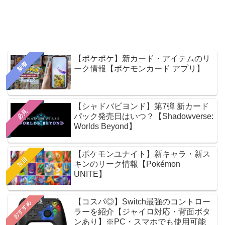
【ポケポケ】新カード・アイテムのリ
新着
ーク情報【ポケモンカード アプリ】
【シャドバビヨンド】第7弾 新カード
必見
パック発売日はいつ？【Shadowverse:
Worlds Beyond】
【ポケモンユナイト】新キャラ・新ス
注目
キンのリーク情報【Pokémon
UNITE】
【コスパ◎】Switch最強のコントロー
おすすめ
ラーを紹介【ジャイロ対応・背面ボタ
ンあり】※PC・スマホでも使用可能