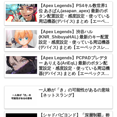
ンズ】
【Apex Legends】PS4キル数世界1
位 あさぱん(asapan_apex) 最新のボ
タン配置設定・感度設定・使っている
周辺機器(デバイス) まとめ【エーペッ
クスレジェンズ】
【Apex Legends】渋谷ハル
(KNR_ShibuyaHAL) 最新のキー配置
設定・感度設定・使っている周辺機器
(デバイス) まとめ【エーペックスレジ
ェンズ】
【Apex Legends】PCPADプレデタ
ー ありえる(AriEqL) 最新のボタン配
置設定・感度設定・使っている周辺機
器(デバイス) まとめ【エーペックスレ
ジェンズ】
一人称が「き」の可能性があるの意味
【ネットスラング】
【シャドバビヨンド】「深層制覇」称