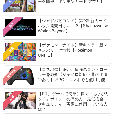
新着
ーク情報【ポケモンカード アプリ】
【シャドバビヨンド】第7弾 新カード
必見
パック発売日はいつ？【Shadowverse:
Worlds Beyond】
【ポケモンユナイト】新キャラ・新ス
注目
キンのリーク情報【Pokémon
UNITE】
【コスパ◎】Switch最強のコントロー
おすすめ
ラーを紹介【ジャイロ対応・背面ボタ
ンあり】※PC・スマホでも使用可能
【PR】ゲームで簡単に稼ぐ「ちょびリ
お得
ッチ」ポイントの貯め方・最低換金・
セキュリティ・実際に使用している人
は？