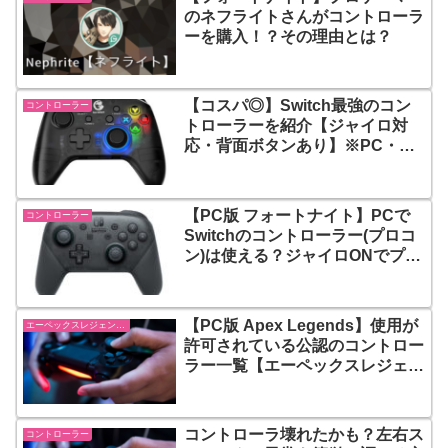
のネフライトさんがコントローラ
ーを購入！？その理由とは？
【コスパ◎】Switch最強のコン
コントローラー
トローラーを紹介【ジャイロ対
応・背面ボタンあり】※PC・ス
マホでも使用可能
【PC版 フォートナイト】PCで
コントローラー
Switchのコントローラー(プロコ
ン)は使える？ジャイロONでプレ
イできる？
【PC版 Apex Legends】使用が
エーペックスレジェンズ【Apex Legends】
許可されている公認のコントロー
ラー一覧【エーペックスレジェン
ズ】
コントローラ壊れたかも？左右ス
コントローラー