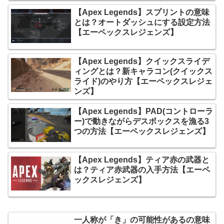
【Apex Legends】スプリントの意味
とは？オートダッシュにする設定方法
【エーペックスレジェンズ】
【Apex Legends】クイックスライデ
ィングとは？新キャラコン(クイックス
ライド)のやり方【エーペックスレジェ
ンズ】
【Apex Legends】PAD(コントローラ
ー)で動きながらデスボックスを漁る3
つの方法【エーペックスレジェンズ】
【Apex Legends】ティア赤の武器と
は？ティア赤武器の入手方法【エーペ
ックスレジェンズ】
一人称が「き」の可能性があるの意味