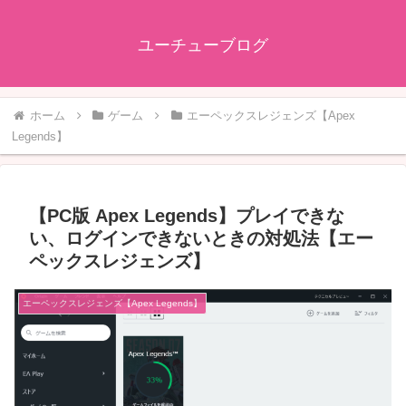
ユーチューブログ
ホーム
ゲーム
エーペックスレジェンズ【Apex
Legends】
【PC版 Apex Legends】プレイできな
い、ログインできないときの対処法【エー
ペックスレジェンズ】
エーペックスレジェンズ【Apex Legends】