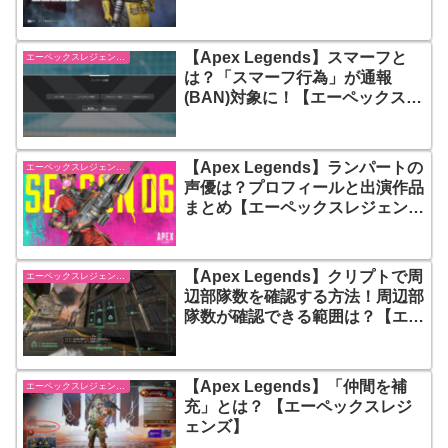
【Apex Legends】スマーフと
エーペックスレジェンズ【Apex Legends】
は？「スマーフ行為」が通報
(BAN)対象に！【エーペックスレ
ジェンズ】
【Apex Legends】ランパートの
エーペックスレジェンズ【Apex Legends】
声優は？プロフィールと出演作品
まとめ【エーペックスレジェン
ズ】
【Apex Legends】クリプトで周
エーペックスレジェンズ【Apex Legends】
辺部隊数を確認する方法！周辺部
隊数が確認できる範囲は？【エー
ペックスレジェンズ】
【Apex Legends】「仲間を補
エーペックスレジェンズ【Apex Legends】
充」とは？ 【エーペックスレジ
ェンズ】