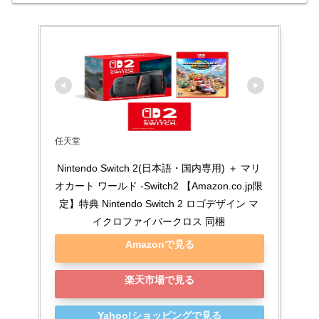
任天堂
Nintendo Switch 2(日本語・国内専用) ＋ マリ
オカート ワールド -Switch2 【Amazon.co.jp限
定】特典 Nintendo Switch 2 ロゴデザイン マ
イクロファイバークロス 同梱
Amazonで見る
楽天市場で見る
Yahoo!ショッピングで見る