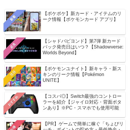
【ポケポケ】新カード・アイテムのリ
新着
ーク情報【ポケモンカード アプリ】
【シャドバビヨンド】第7弾 新カード
必見
パック発売日はいつ？【Shadowverse:
Worlds Beyond】
【ポケモンユナイト】新キャラ・新ス
注目
キンのリーク情報【Pokémon
UNITE】
【コスパ◎】Switch最強のコントロー
おすすめ
ラーを紹介【ジャイロ対応・背面ボタ
ンあり】※PC・スマホでも使用可能
【PR】ゲームで簡単に稼ぐ「ちょびリ
お得
ッチ」ポイントの貯め方・最低換金・