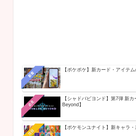
【ポケポケ】新カード・アイテム
新着
【シャドバビヨンド】第7弾 新カードパ
必見
Beyond】
【ポケモンユナイト】新キャラ・新ス
注目