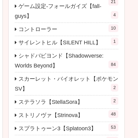
21
ゲーム設定-フォールガイズ【fall-
4
guys】
10
コントローラー
1
サイレントヒル【SILENT HILL】
シャドバビヨンド【Shadowverse:
84
Worlds Beyond】
スカーレット・バイオレット【ポケモン
2
SV】
2
ステラソラ【StellaSora】
48
ストリノヴァ【Strinova】
53
スプラトゥーン3【Splatoon3】