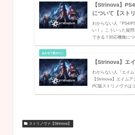
【Strinova】
について【スト
わからない人『PS4/
い！』こういった疑問を解決
できる？対応機種について
【Strinova
わからない人『エイム
【Strinova】エ
PC版ストリノヴァは
ん。今後、PC以外の..
ストリノヴァ【Strinova】