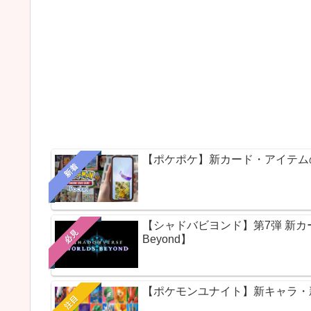
【ポケポケ】新カード・アイテム
新着
【シャドバビヨンド】第7弾 新カードパ
必見
Beyond】
【ポケモンユナイト】新キャラ・新ス
注目