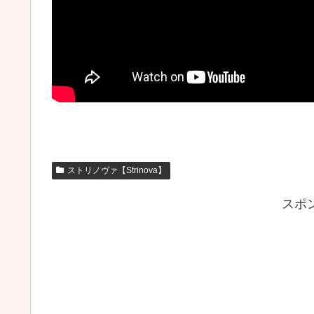
ストリノヴァ【Strinova】
スポ