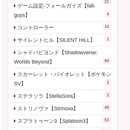
21
ゲーム設定-フォールガイズ【fall-
4
guys】
10
コントローラー
1
サイレントヒル【SILENT HILL】
シャドバビヨンド【Shadowverse:
84
Worlds Beyond】
スカーレット・バイオレット【ポケモン
2
SV】
2
ステラソラ【StellaSora】
48
ストリノヴァ【Strinova】
53
スプラトゥーン3【Splatoon3】