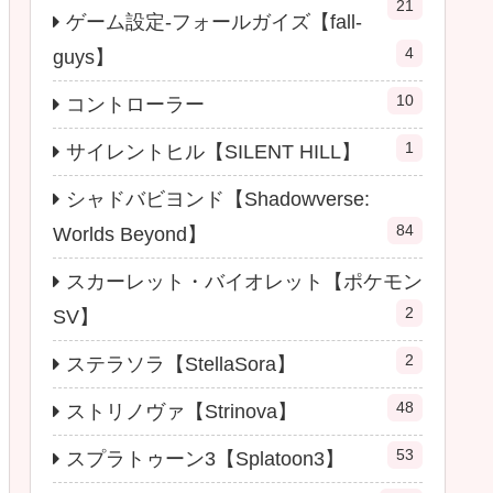
21
ゲーム設定-フォールガイズ【fall-
4
guys】
10
コントローラー
1
サイレントヒル【SILENT HILL】
シャドバビヨンド【Shadowverse:
84
Worlds Beyond】
スカーレット・バイオレット【ポケモン
2
SV】
2
ステラソラ【StellaSora】
48
ストリノヴァ【Strinova】
53
スプラトゥーン3【Splatoon3】