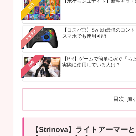
【ポケモンユナイト】新キャラ・新ス
注目
【コスパ◎】Switch最強のコ
おすすめ
スマホでも使用可能
【PR】ゲームで簡単に稼ぐ「ち
お得
実際に使用している人は？
目次
【Strinova】ライトアー