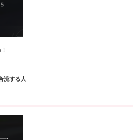
め！
合流する人