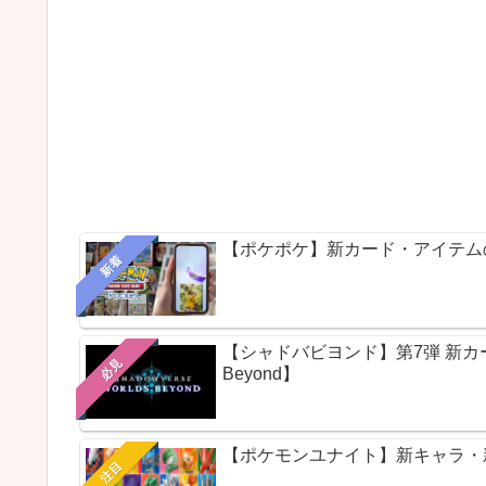
【ポケポケ】新カード・アイテム
新着
【シャドバビヨンド】第7弾 新カードパ
必見
Beyond】
【ポケモンユナイト】新キャラ・新ス
注目