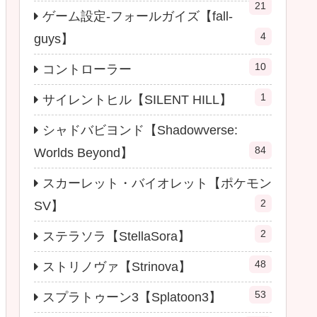
21
ゲーム設定-フォールガイズ【fall-
4
guys】
10
コントローラー
1
サイレントヒル【SILENT HILL】
シャドバビヨンド【Shadowverse:
84
Worlds Beyond】
スカーレット・バイオレット【ポケモン
2
SV】
2
ステラソラ【StellaSora】
48
ストリノヴァ【Strinova】
53
スプラトゥーン3【Splatoon3】