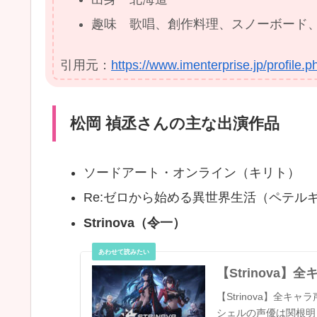
趣味 歌唱、創作料理、スノーボード
引用元：
https://www.imenterprise.jp/profile.
松岡 禎丞さんの主な出演作品
ソードアート・オンライン（キリト）
Re:ゼロから始める異世界生活（ペテル
Strinova（令一）
【Strinova
【Strinova】全
シェルの声優は関根明