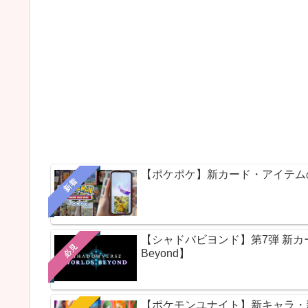
【ポケポケ】新カード・アイテム
新着
【シャドバビヨンド】第7弾 新カードパ
必見
Beyond】
【ポケモンユナイト】新キャラ・新ス