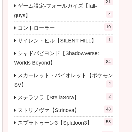
21
ゲーム設定-フォールガイズ【fall-
4
guys】
10
コントローラー
1
サイレントヒル【SILENT HILL】
シャドバビヨンド【Shadowverse:
84
Worlds Beyond】
スカーレット・バイオレット【ポケモン
2
SV】
2
ステラソラ【StellaSora】
48
ストリノヴァ【Strinova】
53
スプラトゥーン3【Splatoon3】