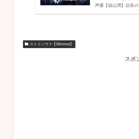
声優【福山潤】信長の
ちら心夏の声優【...
ストリノヴァ【Strinova】
スポ