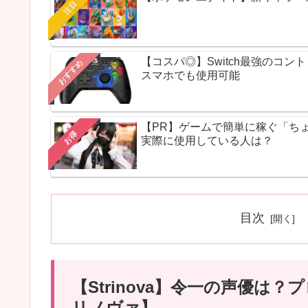
注目
【コスパ◎】Switch最強のコ
おすすめ
スマホでも使用可能
【PR】ゲームで簡単に稼ぐ「ち
お得
実際に使用している人は？
目次
【Strinova】令一の声優
リノヴァ】