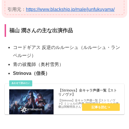
引用元：
https://www.blackship.jp/male/junfukuyama/
福山 潤さんの主な出演作品
コードギアス 反逆のルルーシュ（ルルーシュ・ラン
ペルージ）
青の祓魔師（奥村雪男）
Strinova（信長）
【Strinova】全キャラ声優一覧【スト
リノヴァ】
【Strinova】全キャラ声優一覧【ストリノヴ
ァ】ミシェルの声優【関根明良】ミシェルの声
優は関根明良さんです。プロフィールと主な出
演作品はこちら信長の声優【福山潤】信長の声
優は福山潤さんです。プロフィールと主な出演
作品はこちら心夏の声優【...