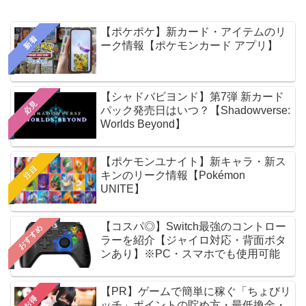
【ポケポケ】新カード・アイテムのリ
新着
ーク情報【ポケモンカード アプリ】
【シャドバビヨンド】第7弾 新カード
必見
パック発売日はいつ？【Shadowverse:
Worlds Beyond】
【ポケモンユナイト】新キャラ・新ス
注目
キンのリーク情報【Pokémon
UNITE】
【コスパ◎】Switch最強のコントロー
おすすめ
ラーを紹介【ジャイロ対応・背面ボタ
ンあり】※PC・スマホでも使用可能
【PR】ゲームで簡単に稼ぐ「ちょびリ
お得
ッチ」ポイントの貯め方・最低換金・