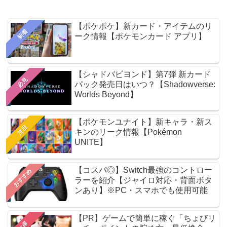
【ポケポケ】新カード・アイテムのリ
新着
ーク情報【ポケモンカード アプリ】
【シャドバビヨンド】第7弾 新カード
必見
パック発売日はいつ？【Shadowverse:
Worlds Beyond】
【ポケモンユナイト】新キャラ・新ス
注目
キンのリーク情報【Pokémon
UNITE】
【コスパ◎】Switch最強のコントロー
おすすめ
ラーを紹介【ジャイロ対応・背面ボタ
ンあり】※PC・スマホでも使用可能
【PR】ゲームで簡単に稼ぐ「ちょびリ
お得