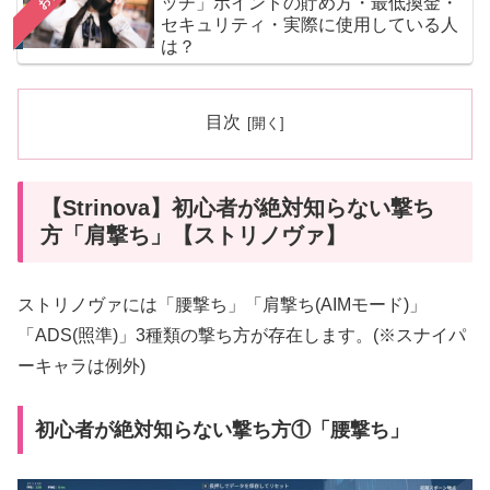
ッチ」ポイントの貯め方・最低換金・
セキュリティ・実際に使用している人
は？
目次
【Strinova】初心者が絶対知らない撃ち
方「肩撃ち」【ストリノヴァ】
ストリノヴァには「腰撃ち」「肩撃ち(AIMモード)」
「ADS(照準)」3種類の撃ち方が存在します。(※スナイパ
ーキャラは例外)
初心者が絶対知らない撃ち方①「腰撃ち」