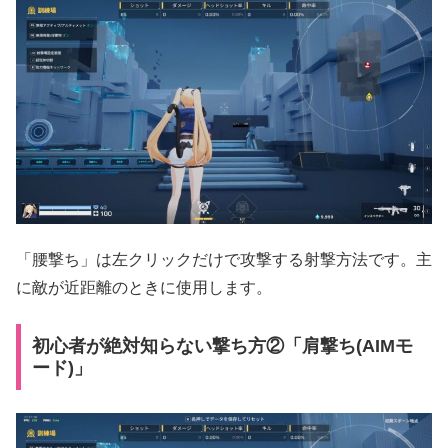
「腰撃ち」は左クリックだけで攻撃する射撃方法です。主
に敵が近距離のときに使用します。
初心者が絶対知らない撃ち方②「肩撃ち(AIMモ
ード)」