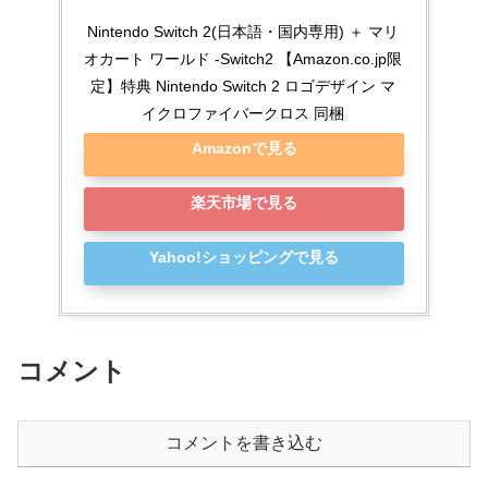
Nintendo Switch 2(日本語・国内専用) ＋ マリ
オカート ワールド -Switch2 【Amazon.co.jp限
定】特典 Nintendo Switch 2 ロゴデザイン マ
イクロファイバークロス 同梱
Amazonで見る
楽天市場で見る
Yahoo!ショッピングで見る
コメント
コメントを書き込む