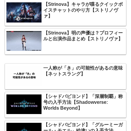
【Strinova】キャラが喋るクイックボ
イスチャットのやり方【ストリノヴ
ァ】
【Strinova】明の声優は？プロフィー
ルと出演作品まとめ【ストリノヴァ】
一人称が「き」の可能性があるの意味
【ネットスラング】
【シャドバビヨンド】「深層制覇」称
号の入手方法【Shadowverse:
Worlds Beyond】
【シャドバビヨンド】「グルーミーガ
ール・モエル」絵違いの入手方法