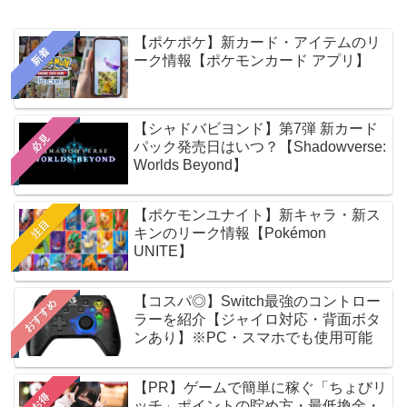
【ポケポケ】新カード・アイテムのリ
新着
ーク情報【ポケモンカード アプリ】
【シャドバビヨンド】第7弾 新カード
必見
パック発売日はいつ？【Shadowverse:
Worlds Beyond】
【ポケモンユナイト】新キャラ・新ス
注目
キンのリーク情報【Pokémon
UNITE】
【コスパ◎】Switch最強のコントロー
おすすめ
ラーを紹介【ジャイロ対応・背面ボタ
ンあり】※PC・スマホでも使用可能
【PR】ゲームで簡単に稼ぐ「ちょびリ
お得
ッチ」ポイントの貯め方・最低換金・