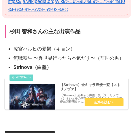
https://ja.wikipedia.org/wiki/%E6%9D%89%E7%94%B0
%E6%99%BA%E5%92%8C
杉田 智和さんの主な出演作品
涼宮ハルヒの憂鬱（キョン）
無職転生 〜異世界行ったら本気だす〜（前世の男）
Strinova（白墨）
【Strinova】全キャラ声優一覧【スト
リノヴァ】
【Strinova】全キャラ声優一覧【ストリノヴ
ァ】ミシェルの声優【関根明良】ミシェルの声
優は関根明良さんです。プロフィールと主な出
演作品はこちら信長の声優【福山潤】信長の声
優は福山潤さんです。プロフィールと主な出演
作品はこちら心夏の声優【...