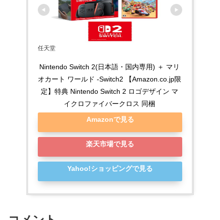
任天堂
Nintendo Switch 2(日本語・国内専用) ＋ マリ
オカート ワールド -Switch2 【Amazon.co.jp限
定】特典 Nintendo Switch 2 ロゴデザイン マ
イクロファイバークロス 同梱
Amazonで見る
楽天市場で見る
Yahoo!ショッピングで見る
コメント