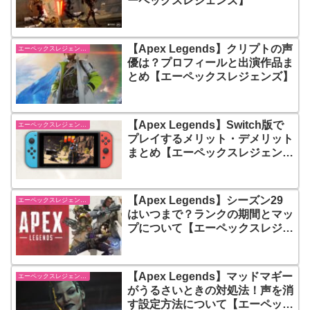
ーペックスレジェンズ】
【Apex Legends】クリプトの声
エーペックスレジェンズ【Apex Legends】
優は？プロフィールと出演作品ま
とめ【エーペックスレジェンズ】
【Apex Legends】Switch版で
エーペックスレジェンズ【Apex Legends】
プレイするメリット・デメリット
まとめ【エーペックスレジェン
ズ】
【Apex Legends】シーズン29
エーペックスレジェンズ【Apex Legends】
はいつまで？ランクの期間とマッ
プについて【エーペックスレジェ
ンズ】
【Apex Legends】マッドマギー
エーペックスレジェンズ【Apex Legends】
がうるさいときの対処法！声を消
す設定方法について【エーペック