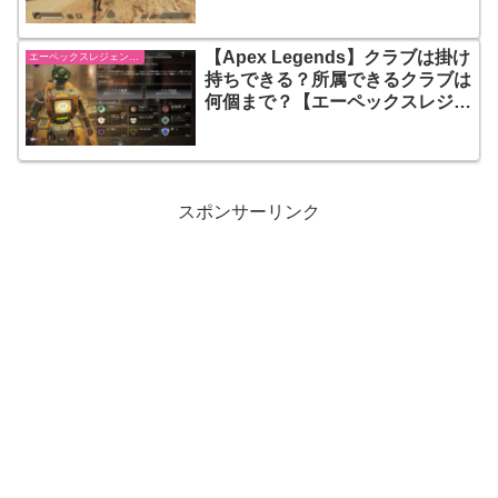
【Apex Legends】クラブは掛け
エーペックスレジェンズ【Apex Legends】
持ちできる？所属できるクラブは
何個まで？【エーペックスレジェ
ンズ】
スポンサーリンク