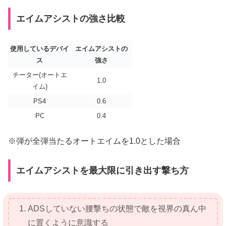
エイムアシストの強さ比較
使用しているデバイ
エイムアシストの
ス
強さ
チーター(オートエ
1.0
イム)
PS4
0.6
PC
0.4
※弾が全弾当たるオートエイムを1.0とした場合
エイムアシストを最大限に引き出す撃ち方
ADSしていない腰撃ちの状態で敵を視界の真ん中
に置くように意識する