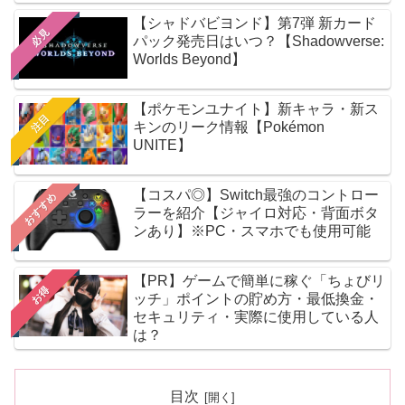
【シャドバビヨンド】第7弾 新カード
必見
パック発売日はいつ？【Shadowverse:
Worlds Beyond】
【ポケモンユナイト】新キャラ・新ス
注目
キンのリーク情報【Pokémon
UNITE】
【コスパ◎】Switch最強のコントロー
おすすめ
ラーを紹介【ジャイロ対応・背面ボタ
ンあり】※PC・スマホでも使用可能
【PR】ゲームで簡単に稼ぐ「ちょびリ
お得
ッチ」ポイントの貯め方・最低換金・
セキュリティ・実際に使用している人
は？
目次