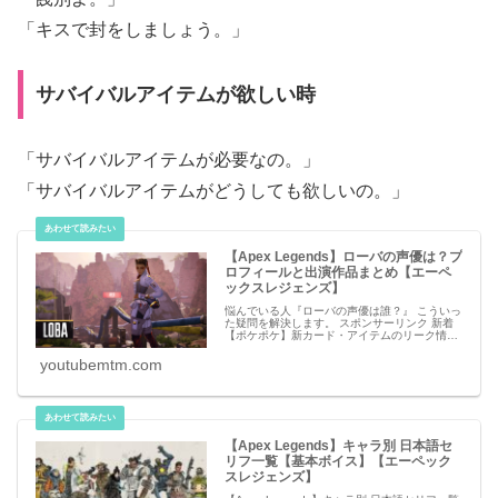
「キスで封をしましょう。」
サバイバルアイテムが欲しい時
「サバイバルアイテムが必要なの。」
「サバイバルアイテムがどうしても欲しいの。」
【Apex Legends】ローバの声優は？プ
ロフィールと出演作品まとめ【エーペ
ックスレジェンズ】
悩んでいる人『ローバの声優は誰？』 こういっ
た疑問を解決します。 スポンサーリンク 新着
【ポケポケ】新カード・アイテムのリーク情報
【ポケモンカード アプリ】 必見 【シャドバビ
ヨンド】第7弾 新カードパック発売日はいつ
youtubemtm.com
【Apex Legends】キャラ別 日本語セ
リフ一覧【基本ボイス】【エーペック
スレジェンズ】