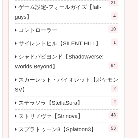
21
ゲーム設定-フォールガイズ【fall-
4
guys】
10
コントローラー
1
サイレントヒル【SILENT HILL】
シャドバビヨンド【Shadowverse:
84
Worlds Beyond】
スカーレット・バイオレット【ポケモン
2
SV】
2
ステラソラ【StellaSora】
48
ストリノヴァ【Strinova】
53
スプラトゥーン3【Splatoon3】