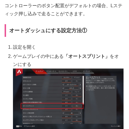
コントローラーのボタン配置がデフォルトの場合、Lステ
ィック押し込みで走ることができます。
オートダッシュにする設定方法①
設定を開く
ゲームプレイの中にある
「オートスプリント」
をオ
ンにする