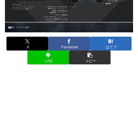
X
Facebook
はてブ
LINE
コピー