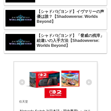
【シャドバビヨンド】イヴマリーの声
優は誰？【Shadowverse: Worlds
Beyond】
【シャドバビヨンド】「脅威の残滓」
絵違いの入手方法【Shadowverse:
Worlds Beyond】
任天堂
Nintendo Switch 2(日本語・国内専用) ＋ マリ