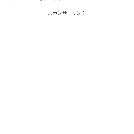
スポンサーリンク